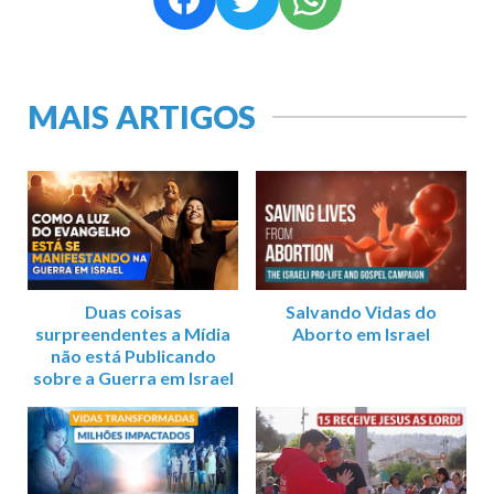
MAIS ARTIGOS
Duas coisas
Salvando Vidas do
surpreendentes a Mídia
Aborto em Israel
não está Publicando
sobre a Guerra em Israel