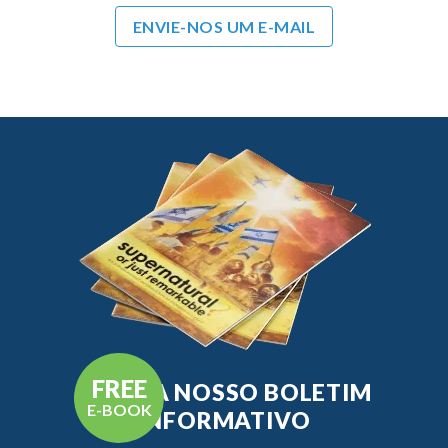
ENVIE-NOS UM E-MAIL
FREE
RECEBA NOSSO BOLETIM
E-BOOK
INFORMATIVO