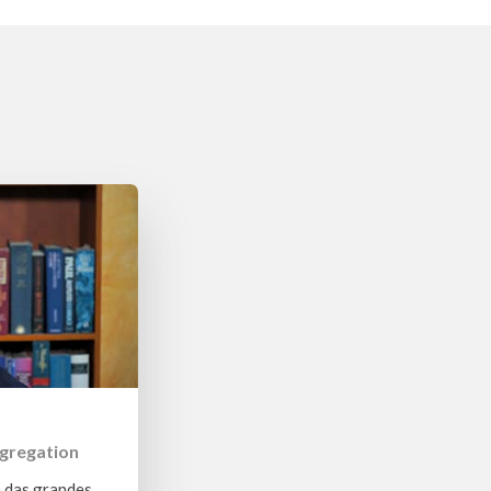
gregation
a das grandes