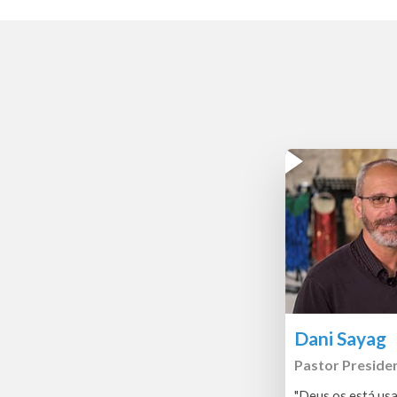
Dani Sayag
Pastor Preside
"Deus os está usa