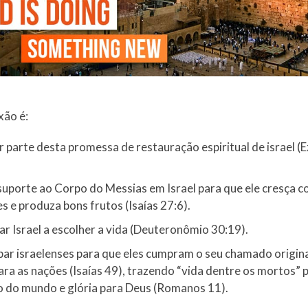
xão é:
r parte desta promessa de restauração espiritual de israel (E
 suporte ao Corpo do Messias em Israel para que ele cresça c
es e produza bons frutos (Isaías 27:6).
ar Israel a escolher a vida (Deuteronômio 30:19).
par israelenses para que eles cumpram o seu chamado origina
para as nações (Isaías 49), trazendo “vida dentre os mortos” 
o do mundo e glória para Deus (Romanos 11).