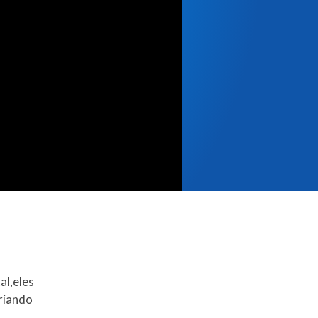
al,eles
riando