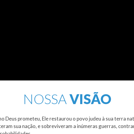
NOSSA
VISÃO
o Deus prometeu, Ele restaurou o povo judeu à sua terra nat
ceram sua nação, e sobreviveram a inúmeras guerras, contra
robabilidades.