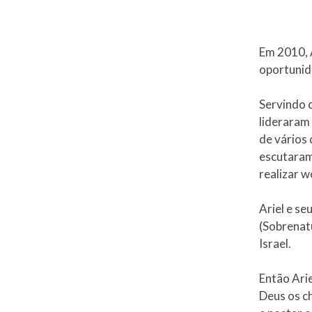
Em 2010, 
oportunid
Servindo 
lideraram
de vários
escutaram
realizar 
Ariel e se
(Sobrenat
Israel.
​Então Ari
Deus os c