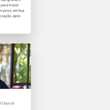
para trazer
io povo, em Sua
a nação, após
d Church