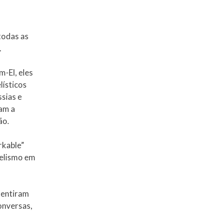
todas as
.
-El, eles
lísticos
sias e
ram a
ão.
rkable”
gelismo em
 sentiram
onversas,