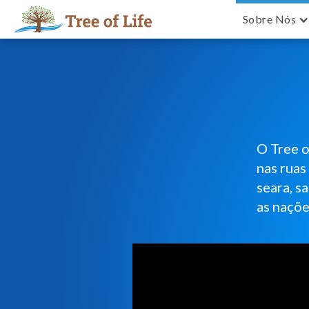
Sobre Nós
O Tree o
nas ruas
seara, s
as naçõe