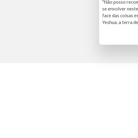
"Não posso recom
se envolver nest
face das coisas e
Yeshua, a terra de 