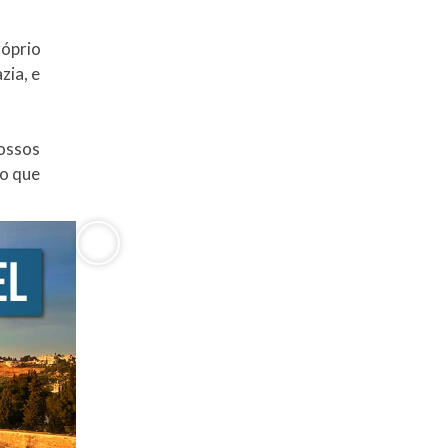
róprio
zia, e
“ossos
do que