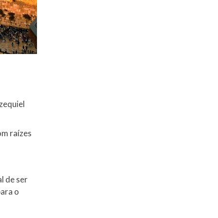
zequiel
om raízes
l de ser
para o