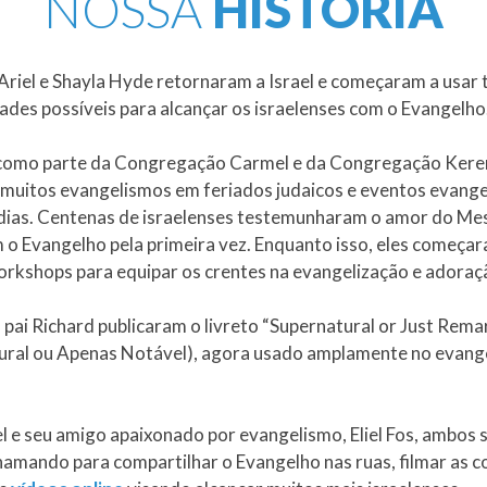
NOSSA
HISTÓRIA
Ariel e Shayla Hyde retornaram a Israel e começaram a usar 
ades possíveis para alcançar os israelenses com o Evangelho
como parte da Congregação Carmel e da Congregação Kerem
 muitos evangelismos em feriados judaicos e eventos evange
 dias. Centenas de israelenses testemunharam o amor do Mes
 o Evangelho pela primeira vez. Enquanto isso, eles começa
workshops para equipar os crentes na evangelização e adoraç
u pai Richard publicaram o livreto “Supernatural or Just Rema
ural ou Apenas Notável), agora usado amplamente no evan
el e seu amigo apaixonado por evangelismo, Eliel Fos, ambos
hamando para compartilhar o Evangelho nas ruas, filmar as c