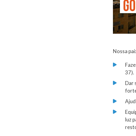
Nossa pai
Faze
37).
​Dar
fort
Ajud
Equi
luz 
rest