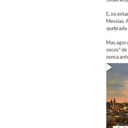
E, no enta
Messias. A
quebrada 
Mas agora
secos” de 
nunca ante