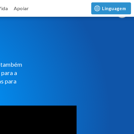
Vida
Apoiar
Linguagem
 e também
 para a
as para