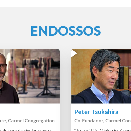
ENDOSSOS
Peter Tsukahira
nte, Carmel Congregation
Co-Fundador, Carmel Con
ndo para discipular crentes,
"Tree of Life Ministries é um