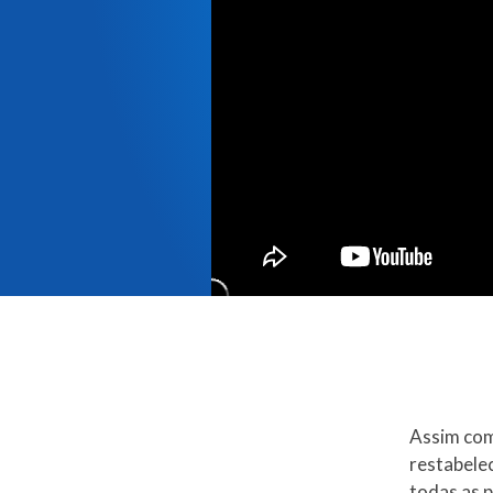
Assim com
restabele
todas as p