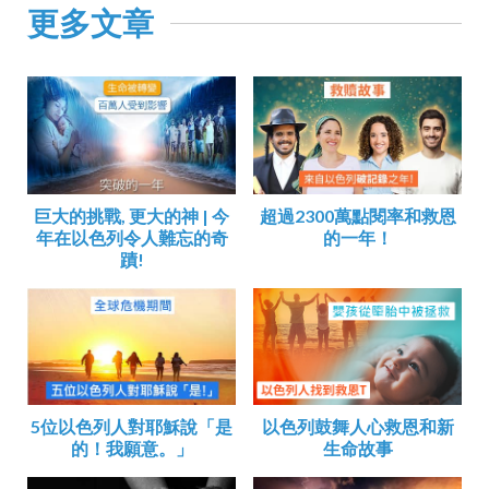
更多文章
巨大的挑戰, 更大的神 | 今
超過2300萬點閱率和救恩
年在以色列令人難忘的奇
的一年！
蹟!
5位以色列人對耶穌說「是
以色列鼓舞人心救恩和新
的！我願意。」
生命故事