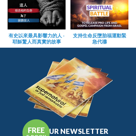
有史以來最具影響力的人 -
支持生命反墮胎福運動緊
耶穌驚人而真實的故事
急代禱
FREE
GET OUR NEWSLETTER