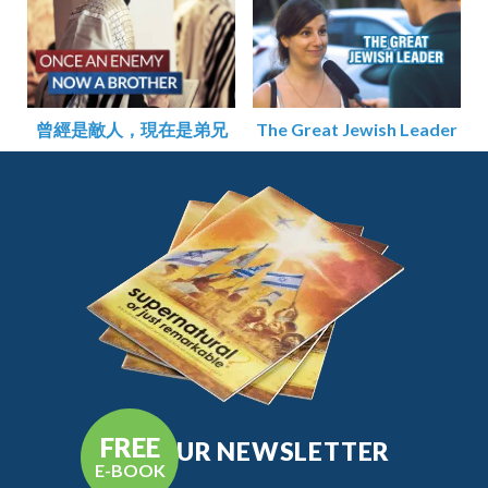
曾經是敵人，現在是弟兄
The Great Jewish Leader
FREE
GET OUR NEWSLETTER
E-BOOK