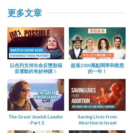
更多文章
以色列支持生命反墮胎福
超過2300萬點閱率和救恩
音運動的奇妙神蹟！
的一年！
The Great Jewish Leader
Saving Lives from
- Part 2
Abortion in Israel