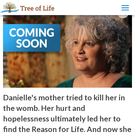
Danielle's mother tried to kill her in
the womb. Her hurt and
hopelessness ultimately led her to
find the Reason for Life. And now she