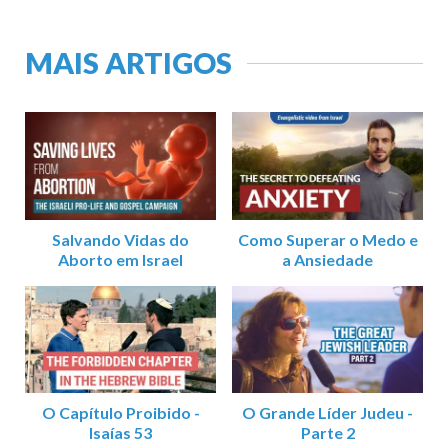
MAIS ARTIGOS
Salvando Vidas do
Como Superar o Medo e
Aborto em Israel
a Ansiedade
O Capítulo Proibido -
O Grande Líder Judeu -
Isaías 53
Parte 2