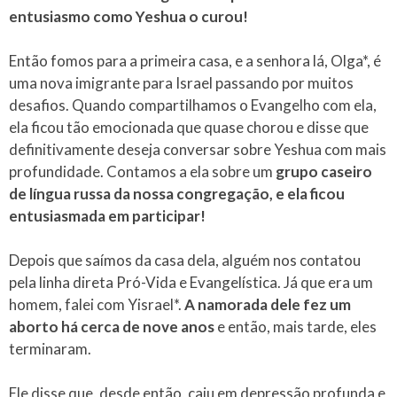
entusiasmo como Yeshua o curou!
Então fomos para a primeira casa, e a senhora lá, Olga*, é
uma nova imigrante para Israel passando por muitos
desafios. Quando compartilhamos o Evangelho com ela,
ela ficou tão emocionada que quase chorou e disse que
definitivamente deseja conversar sobre Yeshua com mais
profundidade. Contamos a ela sobre um
grupo caseiro
de língua russa da nossa congregação, e ela ficou
entusiasmada em participar!
Depois que saímos da casa dela, alguém nos contatou
pela linha direta Pró-Vida e Evangelística. Já que era um
homem, falei com Yisrael*.
A namorada dele fez um
aborto há cerca de nove anos
e então, mais tarde, eles
terminaram.
Ele disse que, desde então, caiu em depressão profunda e