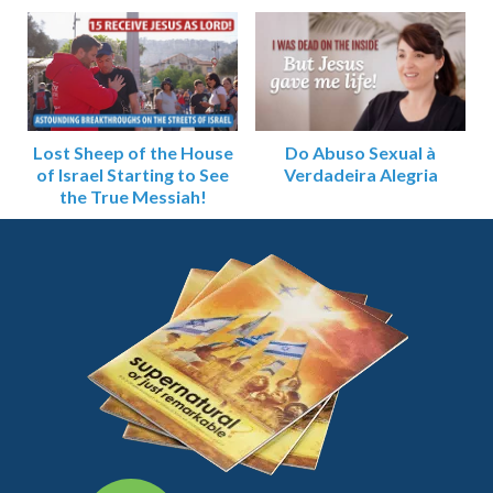
Lost Sheep of the House
Do Abuso Sexual à
of Israel Starting to See
Verdadeira Alegria
the True Messiah!