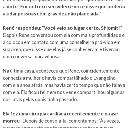
aborto.'
Encontrei o seu vídeo e você disse que poderia
ajudar pessoas com gravidez não planejada.”
René respondeu: “Você veio ao lugar certo, Shlomit!”
Depois Rene conversou com ela com mais profundidade e
a colocou em contato com uma conselheira pró-vida em
sua área, que disse que elas já se conheceram e tiveram
uma conversa maravilhosa.
Na última casa, aconteceu que Rene, coincidentemente,
conhecia a mulher e havia compartilhado o Evangelho
com ela anos atrás, mas havia certo tempo que não falava
com ela. Ela ficou feliz em nos ver e compartilhou algumas
das lutas pelas quais tinha passado.
Ela fez uma cirurgia cardíaca recentemente e quase
morreu
. Depois de consolá-la, comentamos: “Às vezes,
eventos como este nos fazem pensar sobre o que vai