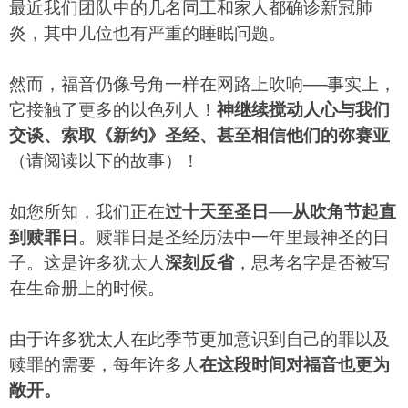
最近我们团队中的几名同工和家人都确诊新冠肺
炎，其中几位也有严重的睡眠问题。
然而，福音仍像号角一样在网路上吹响──事实上，
它接触了更多的以色列人！
神继续搅动人心与我们
交谈、索取《新约》圣经、甚至相信他们的弥赛亚
（请阅读以下的故事）！
如您所知，我们正在
过十天至圣日──从吹角节起直
到赎罪日
。赎罪日是圣经历法中一年里最神圣的日
子。这是许多犹太人
深刻反省
，思考名字是否被写
在生命册上的时候。
由于许多犹太人在此季节更加意识到自己的罪以及
赎罪的需要，每年许多人
在这段时间对福音也更为
敞开。