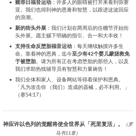
赎罪日福音运动
：许多人的眼睛被打开来看到弥赛
亚。我们也得到神的恩膏和智慧，以跟进这波回应
的浪潮。
新的街头外展
：我们计划在两周后的住棚节开始街
头外展。愿主赐下明确的指引、合一和大丰收！
支持生命反堕胎福音运动
：每天继续触摸许多生
命。靠着神的恩典，迄今
至少有42个婴儿蒙拯救免
于被堕胎
。请为所有正在考虑堕胎的那些人，以及
我们求助热线辅导员有智慧和力量祷告！
我们全体和家人、设备网站等得着保护和恩典。
「凡为攻击你 （我们）造成的器械，必不利用。」
（赛54:17）
神应许以色列的觉醒将使全世界从「死里复活」。
（罗
马书11章）