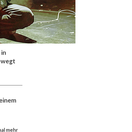
 in
bewegt
seinem
mal mehr