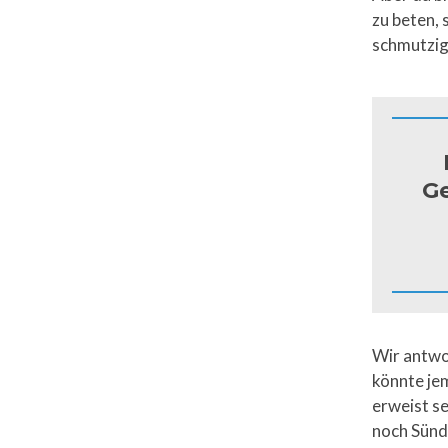
zu beten, 
schmutzig,
Ge
Wir antwo
könnte jem
erweist se
noch Sünd