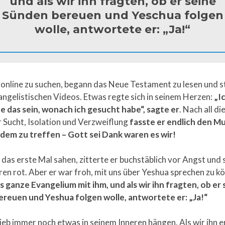
und als wir ihn fragten, ob er seine
Sünden bereuen und Yeschua folgen
wolle, antwortete er: „Ja!“
 online zu suchen, begann das Neue Testament zu lesen und s
ngelistischen Videos. Etwas regte sich in seinem Herzen:
„Ic
e das sein, wonach ich gesucht habe“, sagte er
. Nach all di
 Sucht, Isolation und Verzweiflung
fasste er endlich den Mu
dem zu treffen – Gott sei Dank waren es wir!
n das erste Mal sahen, zitterte er buchstäblich vor Angst und 
en rot. Aber er war froh, mit uns über Yeshua sprechen zu k
s ganze Evangelium mit ihm, und als wir ihn fragten, ob er 
reuen und Yeshua folgen wolle, antwortete er: „Ja!“
ieb immer noch etwas in seinem Inneren hängen. Als wir ihn 