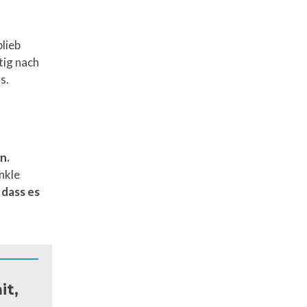
blieb
tig nach
s.
n.
nkle
 dass es
it,