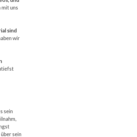
 mit uns
al sind
haben wir
n
utiefst
s sein
eilnahm,
Angst
 über sein