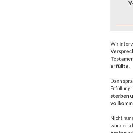
Y
Wir interv
Versprech
Testamen
erfüllte.
Dann spra
Erfüllung:
sterben u
vollkomme
Nicht nur 
wundersch
hatten wi