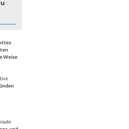
zu
ottes
lten
me Weise
tive
Sünden
Gnade
deos, und