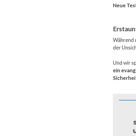
Neue Test
Erstaun
Während de
der Unsic
Und wir s
ein evang
Sicherhei