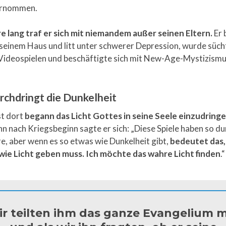
ernommen.
e lang traf er sich mit niemandem außer seinen Eltern.
Er 
 seinem Haus und litt unter schwerer Depression, wurde süch
Videospielen und beschäftigte sich mit New-Age-Mystizismu
urchdringt die Dunkelheit
st dort
begann das Licht Gottes in seine Seele einzudringe
 nach Kriegsbeginn sagte er sich: „Diese Spiele haben so du
, aber wenn es so etwas wie Dunkelheit gibt,
bedeutet das,
wie Licht geben muss. Ich möchte das wahre Licht finden
.“
r teilten ihm das ganze Evangelium m