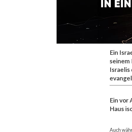
Ein Isra
seinem H
Israeli
evangel
Ein vor
Haus iso
Auch währ