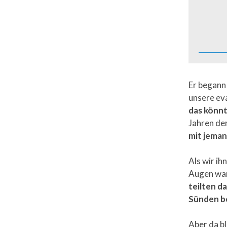
Er begann
unsere eva
das könnt
Jahren der
mit jeman
Als wir ih
Augen war
teilten da
Sünden be
Aber da bl