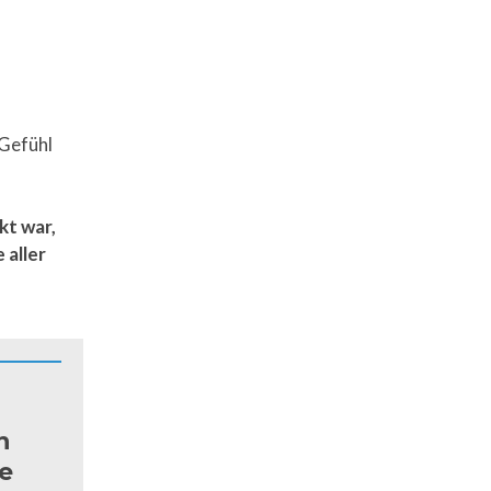
 Gefühl
kt war,
 aller
n
e