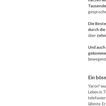
Tausende 
gesproche
Die Beste
durch di
über
zehn
Und auch 
gekomm
bewegende
Ein bös
Yaron* wuc
Leben in 
telefonier
lähmte. Er