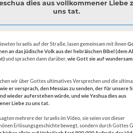
eschua dies aus vollkommener Liebe 
uns tat.
iewten Israelis auf der Straße, lasen gemeinsam mit ihnen
G
en an das jüdische Volk aus der hebräischen Bibel (dem A
t)
und sprachen dann darüber,
wie Gott sie auf wundersa
chen wir über Gottes ultimatives Versprechen und die ultima
wie er versprach, den Messias zu senden, der für unsere 
nd wieder auferstehen würde, und wie Yeshua dies aus
ner Liebe zu uns tat.
sagten mehrere der Israelis im Video, sie seien von dieser
önen Erlösungsgeschichte bewegt, sondern durch Gottes 
r bisher allein auf Hebräisch fast 900.000 Aufrufe des Vi