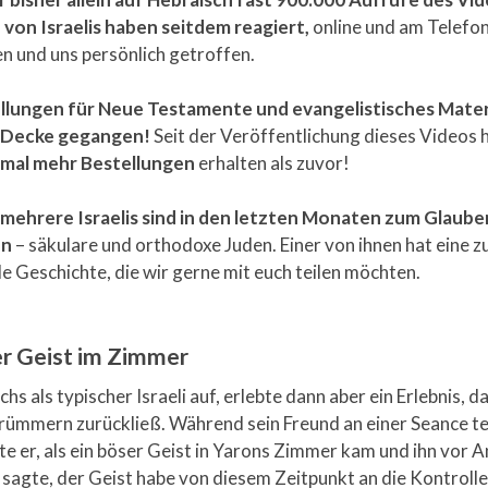
von Israelis haben seitdem reagiert,
online und am Telefon
n und uns persönlich getroffen.
llungen für Neue Testamente und evangelistisches Materi
e Decke gegangen!
Seit der Veröffentlichung dieses Videos 
mal mehr Bestellungen
erhalten als zuvor!
mehrere Israelis sind in den letzten Monaten zum Glaube
en
– säkulare und orthodoxe Juden. Einer von ihnen hat eine z
 Geschichte, die wir gerne mit euch teilen möchten.
er Geist im Zimmer
hs als typischer Israeli auf, erlebte dann aber ein Erlebnis, da
Trümmern zurückließ. Während sein Freund an einer Seance t
te er, als ein böser Geist in Yarons Zimmer kam und ihn vor 
 sagte, der Geist habe von diesem Zeitpunkt an die Kontrolle