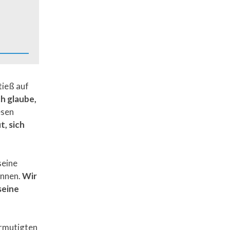
tieß auf
h glaube,
esen
t, sich
seine
önnen.
Wir
seine
ermutigten