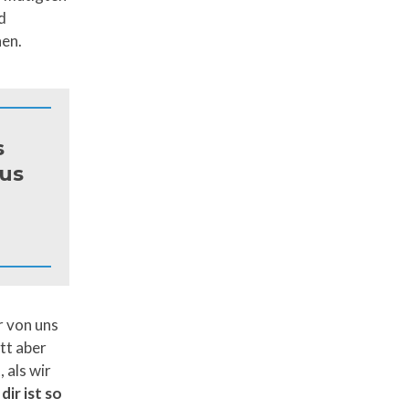
d
hen.
s
aus
r von uns
tt aber
 als wir
ir ist so