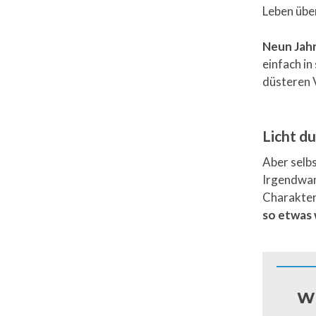
Leben üb
Neun Jahr
einfach in
düsteren 
Licht d
Aber selb
Irgendwann
Charaktere
so etwas 
Wi