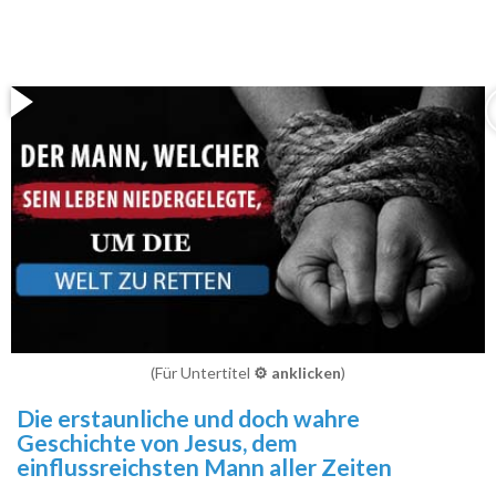
(Für Untertitel
⚙️ anklicken
)
Die erstaunliche und doch wahre
Geschichte von Jesus, dem
einflussreichsten Mann aller Zeiten