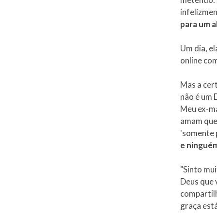
infelizme
para um a
Um dia, el
online co
Mas a cert
não é um D
Meu ex-ma
amam que 
'somente p
e ninguém
"Sinto mui
Deus que v
compartil
graça est