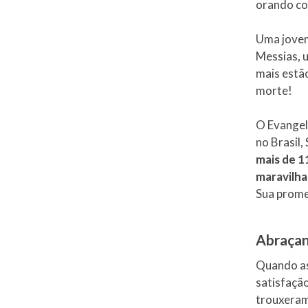
orando co
Uma jovem 
Messias, 
mais estã
morte!
O Evangel
no Brasil,
mais de 1
maravilha
Sua promes
Abraçan
Quando as 
satisfação
trouxeram 