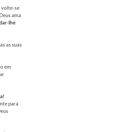
 volte-se
. Deus ama
dar-lhe
as as suas
co em
me
a!
nte para
Deus