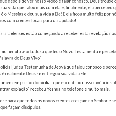
que depois de ver nosso vídeo e falar conosco, Deus trouxe 
sua vida que falou mais com ela e, finalmente, ela percebeu 
é o Messias e deu sua vida a Ele! E ela ficou muito feliz por n
os com crentes locais para discipulado!
is israelenses estão começando a receber esta revelação nos
mulher ultra-ortodoxa que leu o Novo Testamento e percebe
 Palavra do Deus Vivo”
olicial judeu Testemunha de Jeová que falou conosco e perc
s é realmente Deus - e entregou sua vida a Ele
omem em prisão domiciliar que encontrou nosso anúncio so
ntrar expiação” recebeu Yeshua no telefone e muito mais.
 ore para que todos os novos crentes cresçam no Senhor e s
 que façam discípulos.