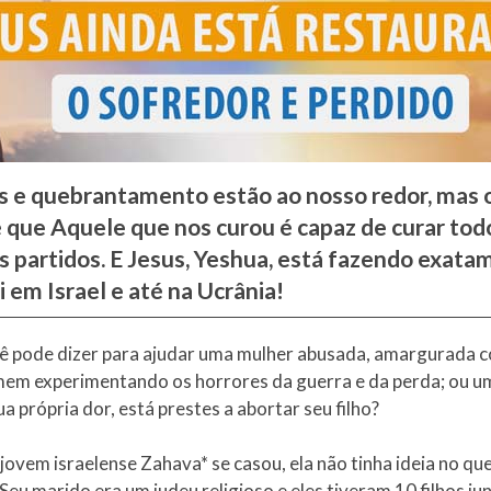
s e quebrantamento estão ao nosso redor, mas 
é que Aquele que nos curou é capaz de curar tod
s partidos. E Jesus, Yeshua, está fazendo exat
i em Israel e até na Ucrânia!
ê pode dizer para ajudar uma mulher abusada, amargurada 
em experimentando os horrores da guerra e da perda; ou u
ua própria dor, está prestes a abortar seu filho?
ovem israelense Zahava* se casou, ela não tinha ideia no qu
eu marido era um judeu religioso e eles tiveram 10 filhos ju