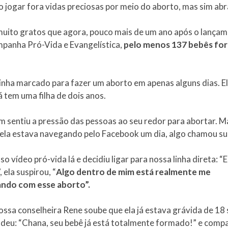
o jogar fora vidas preciosas por meio do aborto, mas sim abr
uito gratos que agora, pouco mais de um ano após o lança
panha Pró-Vida e Evangelística,
pelo menos 137 bebês fo
inha marcado para fazer um aborto em apenas alguns dias. El
á tem uma filha de dois anos.
m sentiu a pressão das pessoas ao seu redor para abortar. M
ela estava navegando pelo Facebook um dia, algo chamou su
sso vídeo pró-vida lá e decidiu ligar para nossa linha direta: “E
 ela suspirou, “
Algo dentro de mim está realmente me
ndo com esse aborto”.
ssa conselheira Rene soube que ela já estava grávida de 18
ndeu: “Chana, seu bebê já está totalmente formado!” e compa