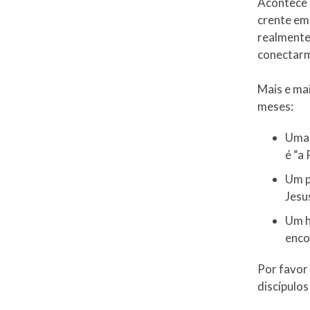
Acontece 
crente em 
realmente 
conectarm
Mais e ma
meses:
Uma 
é “a
Um p
Jesu
Um h
enco
Por favor
discípulos