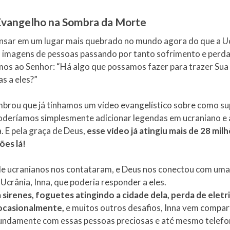
Evangelho na Sombra da Morte
 pensar em um lugar mais quebrado no mundo agora do que a U
 imagens de pessoas passando por tanto sofrimento e perda
os ao Senhor: “Há algo que possamos fazer para trazer Sua 
s a eles?”
embrou que já tínhamos um vídeo evangelístico sobre como su
oderíamos simplesmente adicionar legendas em ucraniano e 
. E pela graça de Deus,
esse vídeo já atingiu mais de 28 mil
ões lá!
de ucranianos nos contataram, e Deus nos conectou com uma
Ucrânia, Inna, que poderia responder a eles.
 sirenes, foguetes atingindo a cidade dela, perda de eletr
ocasionalmente,
e muitos outros desafios, Inna vem compar
undamente com essas pessoas preciosas e até mesmo telef