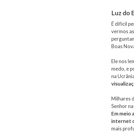
Luz do 
É difícil
vermos as
perguntam
Boas Nova
Ele nos l
medo, e p
na Ucrânia
visualizaç
Milhares 
Senhor na 
Em meio a
internet 
mais prof