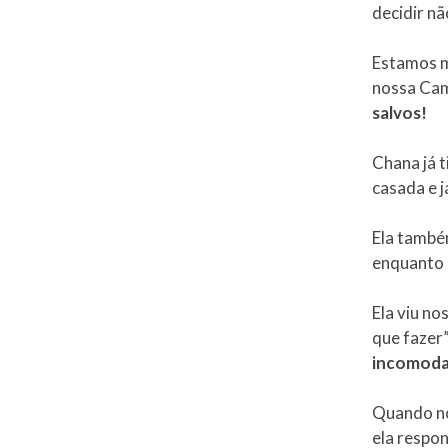
decidir nã
Estamos m
nossa Cam
salvos!
Chana já t
casada e j
Ela també
enquanto 
Ela viu no
que fazer”,
incomoda
Quando no
ela respo