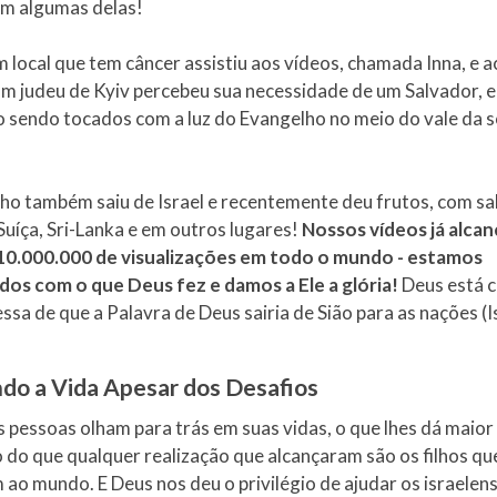
m algumas delas!
local que tem câncer assistiu aos vídeos, chamada Inna, e a
um judeu de Kyiv percebeu sua necessidade de um Salvador, 
o sendo tocados com a luz do Evangelho no meio do vale da 
ho também saiu de Israel e recentemente deu frutos, com s
 Suíça, Sri-Lanka e em outros lugares!
Nossos vídeos já alca
10.000.000 de visualizações em todo o mundo - estamos
dos com o que Deus fez e damos a Ele a glória!
Deus está 
sa de que a Palavra de Deus sairia de Sião para as nações (Is
do a Vida Apesar dos Desafios
pessoas olham para trás em suas vidas, o que lhes dá maior 
 do que qualquer realização que alcançaram são os filhos qu
ao mundo. E Deus nos deu o privilégio de ajudar os israelen