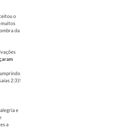
ceitou o
e muitos
sombra da
alvações
nçaram
cumprindo
aías 2:3)!
alegria e
e
ses a