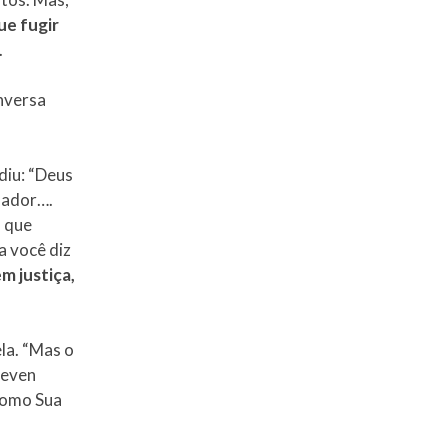
ue fugir
.
onversa
diu: “Deus
olador….
s que
a você diz
m justiça,
la. “Mas o
teven
como Sua