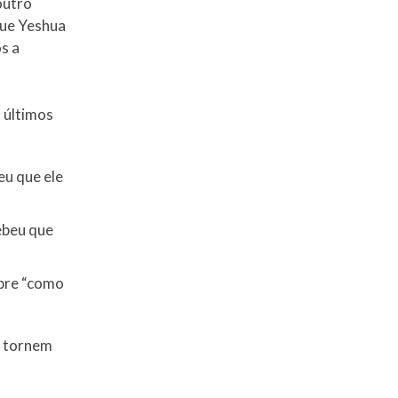
outro
que Yeshua
ós a
 últimos
u que ele
ebeu que
bre “como
e tornem